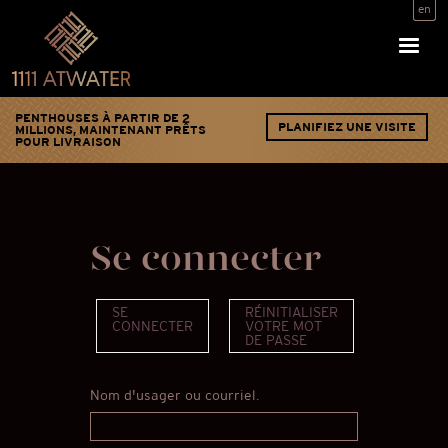
Aller
en
au
contenu
principal
PENTHOUSES À PARTIR DE 2
PLANIFIEZ UNE VISITE
MILLIONS, MAINTENANT PRÊTS
POUR LIVRAISON
Se connecter
Onglets
SE
RÉINITIALISER
CONNECTER
(ONGLET
VOTRE MOT
principaux
ACTIF)
DE PASSE
Nom d'usager ou courriel.