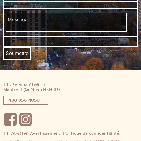
1111, avenue Atwater
Montréal (Québec) H3H 1R7
438 858-4050
1111 Atwater.
Avertissement.
Politique de confidentialité.
PENTHOUSES
STYLE DE VIE
LE PROJET
PLANS
PARTENAIRES
CONTACT